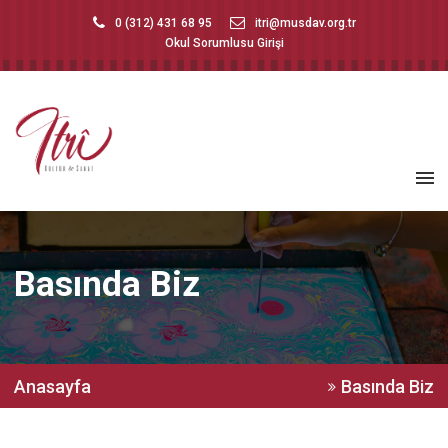
0 (312) 431 68 95
itri@musdav.org.tr
Okul Sorumlusu Girişi
Basında Biz
Anasayfa
Basında Biz